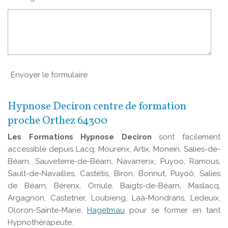
Envoyer le formulaire
Hypnose Deciron centre de formation
proche Orthez 64300
Les Formations Hypnose Deciron
sont facilement
accessible depuis Lacq, Mourenx, Artix, Monein, Salies-de-
Béarn, Sauveterre-de-Béarn, Navarrenx, Puyoo, Ramous,
Sault-de-Navailles, Castétis, Biron, Bonnut, Puyoô, Salies
de Béarn, Bérenx, Orriule, Baigts-de-Béarn, Maslacq,
Argagnon, Castetner, Loubieng, Laà-Mondrans, Ledeuix,
Oloron-Sainte-Marie,
Hagetmau
pour se former en tant
Hypnothérapeute.