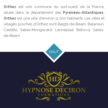
Orthez
est une commune du sud-ouest de la France,
située dans le département des
Pyrénées-Atlantiques.
Orthez
est une ville d'environ 11 000 habitants. Les villes et
villages proches d'Orthez sont Baigts-de-Béarn, Balansun,
Castétis, Salles-Mongiscard, Lanneplaà, Bellocq, Salies-
de-Béarn.
HAUT